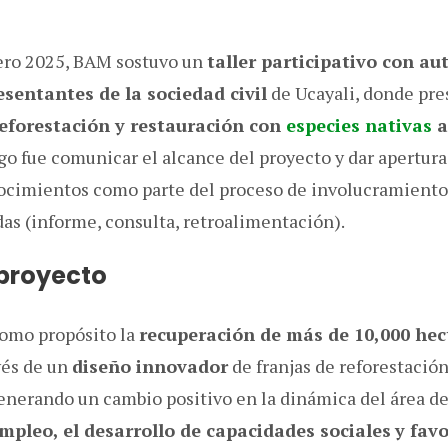
ero 2025, BAM sostuvo un
taller participativo con au
esentantes de la sociedad civil
de Ucayali, donde pre
eforestación y restauración con
especies nativas
a
go fue comunicar el alcance del proyecto y dar apertura
ocimientos como parte del proceso de involucramiento 
das (informe, consulta, retroalimentación).
 proyecto
como propósito la
recuperación de más de 10,000 hec
avés de un
diseño innovador
de franjas de reforestació
enerando un cambio positivo en la dinámica del área de
pleo, el desarrollo de capacidades sociales
y fav