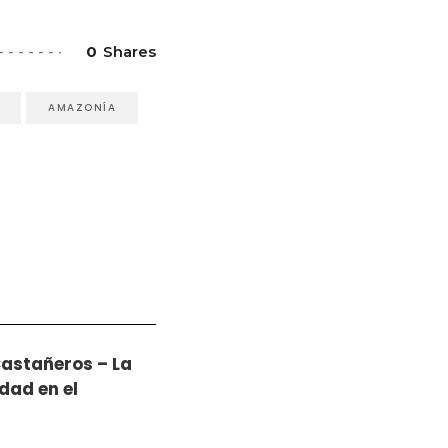
0
Shares
AMAZONÍA
Castañeros – La
dad en el