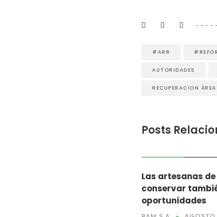
#ARR
#REFO
AUTORIDADES
RECUPERACION ÁRE
Posts Relaci
NOTICIAS
Las artesanas de
conservar tambié
oportunidades
BAM S.A
AGOSTO 