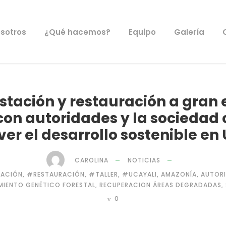
sotros
¿Qué hacemos?
Equipo
Galería
stación y restauración a gran 
con autoridades y la sociedad c
er el desarrollo sostenible en 
CAROLINA
NOTICIAS
TACIÓN
,
#RESTAURACIÓN
,
#TALLER
,
#UCAYALI
,
AMAZONÍA
,
AUTOR
MIENTO GENÉTICO FORESTAL
,
RECUPERACION ÁREAS DEGRADADAS
,
0