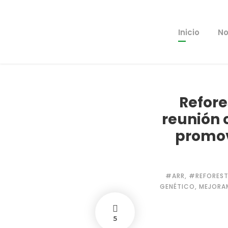
Inicio
No
Refore
reunión 
promov
#ARR
,
#REFORES
GENÉTICO
,
MEJORA
5