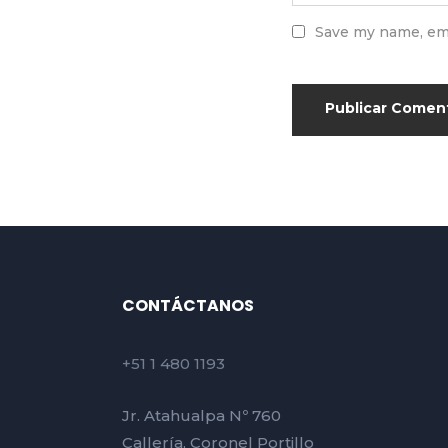
Save my name, ema
CONTÁCTANOS
+51 1 480 1193
Jr. Atahualpa Nº 760
Callería, Coronel Portillo