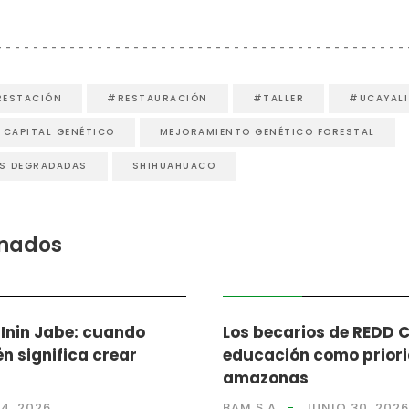
RESTACIÓN
#RESTAURACIÓN
#TALLER
#UCAYALI
CAPITAL GENÉTICO
MEJORAMIENTO GENÉTICO FORESTAL
AS DEGRADADAS
SHIHUAHUACO
onados
NOTICIAS
 Inin Jabe: cuando
Los becarios de REDD 
n significa crear
educación como priori
amazonas
4, 2026
BAM S.A
JUNIO 30, 2026