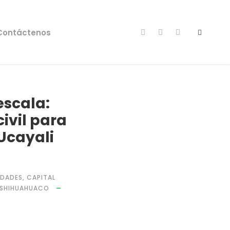
Contáctenos
escala:
ivil para
Ucayali
IDADES
,
CAPITAL
SHIHUAHUACO