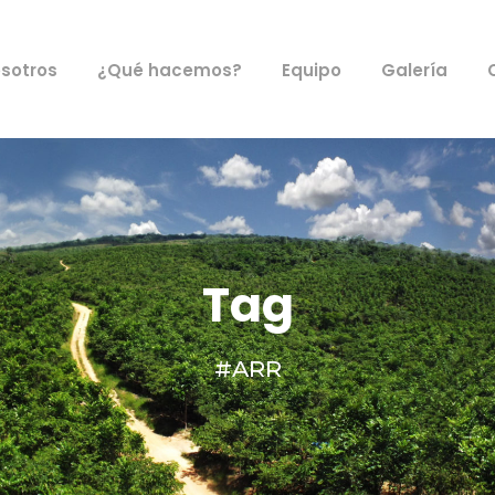
sotros
¿Qué hacemos?
Equipo
Galería
Tag
#ARR