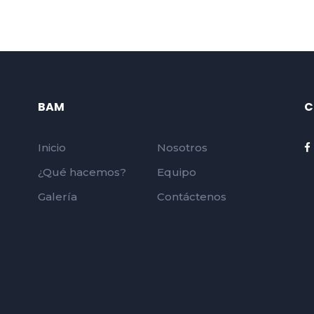
BAM
C
Inicio
Nosotros
¿Qué hacemos?
Equipo
Galería
Contáctenos