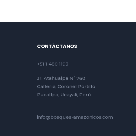
CONTÁCTANOS
+51 1 480 1193
Jr. Atahualpa Nº 760
Callería, Coronel Portillo
Pucallpa, Ucayali, Perú
info@bosques-amazonicos.com