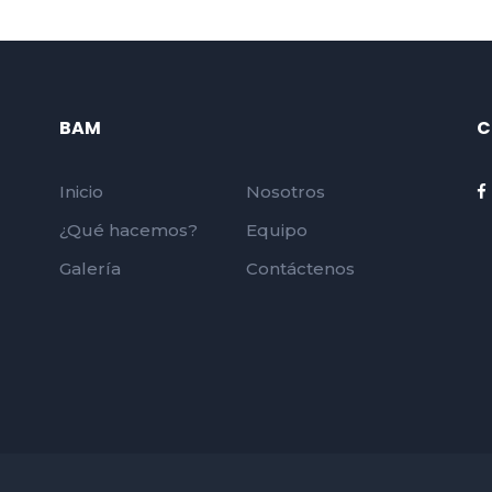
BAM
C
Inicio
Nosotros
¿Qué hacemos?
Equipo
Galería
Contáctenos