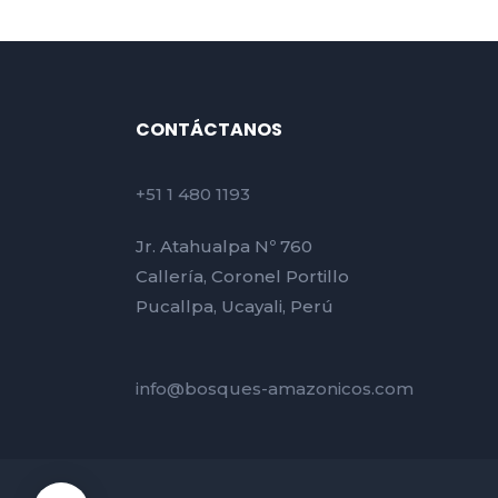
CONTÁCTANOS
+51 1 480 1193
Jr. Atahualpa Nº 760
Callería, Coronel Portillo
Pucallpa, Ucayali, Perú
info@bosques-amazonicos.com