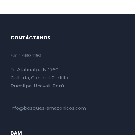
CONTÁCTANOS
+51 1 480 1193
Jr. Atahualpa Nº 760
Callería, Coronel Portillo
Pucallpa, Ucayali, Perú
info@bosques-amazonicos.com
BAM