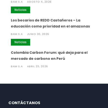
BAM S.A
AGOSTO 4, 2026
Noticias
Los becarios de REDD Castañeros – La
educación como prioridad en el amazonas
BAM S.A
JUNIO 30, 2026
Noticias
Colombia Carbon Forum: qué deja para el
mercado de carbono en Perú
BAM S.A
ABRIL 23, 2026
CONTÁCTANOS