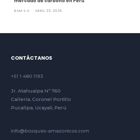
mercado de carbono en Perú
BAM S.A
ABRIL 23, 2026
CONTÁCTANOS
+51 1 480 1193
Jr. Atahualpa Nº 760
Callería, Coronel Portillo
Pucallpa, Ucayali, Perú
info@bosques-amazonicos.com