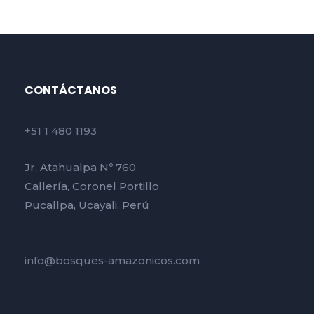
CONTÁCTANOS
+51 1 480 1193
Jr. Atahualpa Nº 760
Callería, Coronel Portillo
Pucallpa, Ucayali, Perú
info@bosques-amazonicos.com