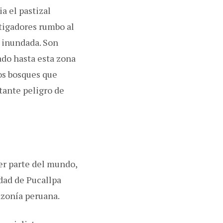
a el pastizal
stigadores rumbo al
a inundada. Son
ado hasta esta zona
los bosques que
ante peligro de
er parte del mundo,
udad de Pucallpa
azonía peruana.