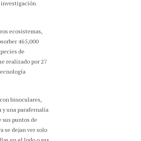
 investigación
tros ecosistemas,
absorber 465,000
species de
me realizado por 27
Tecnología
con binoculares,
 y una parafernalia
e sus puntos de
va se dejan ver solo
las en el lodo o sus