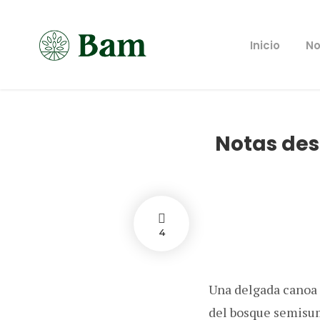
Inicio
No
Notas des
4
Una delgada canoa c
del bosque semisum