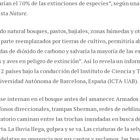
arían el 70% de las extinciones de especies”, según una
ista
Nature
.
do natural bosques, pastos, bajiales, zonas húmedas y o
parte reemplazados por tierras de cultivo, permitiría 
as de dióxido de carbono y salvaría la mayoría de las e
 y aves en peligro de extinción”. Así lo revela un infor
2 países bajo la conducción del Instituto de Ciencia y 
niversidad Autónoma de Barcelona, España (ICTA-UAB).
 se internan en el bosque antes del amanecer. Armados 
fonos direccionales, trampas Sherman, redes de neblina
ratorio caminan entre las trochas inundadas en busca d
a. La lluvia llega, golpea y se va. Las criaturas de la sel
 delatan su presencia por sus cantos y reclamos, las huel