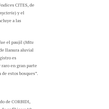
péndices CITES, de
mycteria
) y el
ncluye a las
e el paujil (
Mitu
de llanura aluvial
gistro es
 raro en gran parte
n de estos bosques”.
iado de CORBIDI,