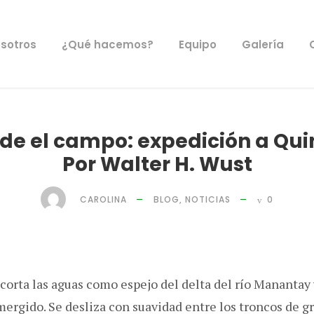
sotros
¿Qué hacemos?
Equipo
Galería
de el campo: expedición a Quini
Por Walter H. Wust
CAROLINA
BLOG
,
NOTICIAS
0
orta las aguas como espejo del delta del río Manantay y
ergido. Se desliza con suavidad entre los troncos de g