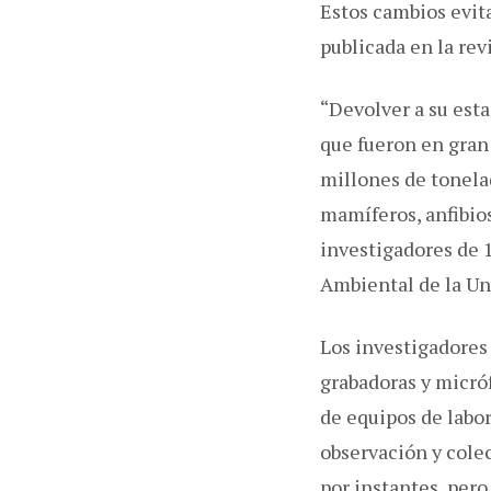
Estos cambios evit
publicada en la rev
“Devolver a su esta
que fueron en gran 
millones de tonelad
mamíferos, anfibios
investigadores de 1
Ambiental de la U
Los investigadores
grabadoras y micró
de equipos de labo
observación y colect
por instantes, pero