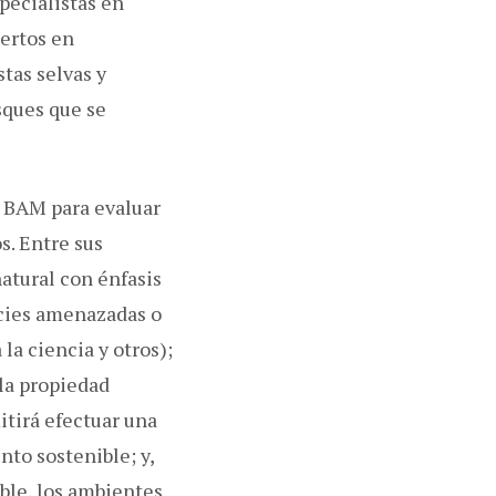
pecialistas en
pertos en
tas selvas y
sques que se
a BAM para evaluar
s. Entre sus
atural con énfasis
ecies amenazadas o
la ciencia y otros);
la propiedad
itirá efectuar una
to sostenible; y,
ible, los ambientes