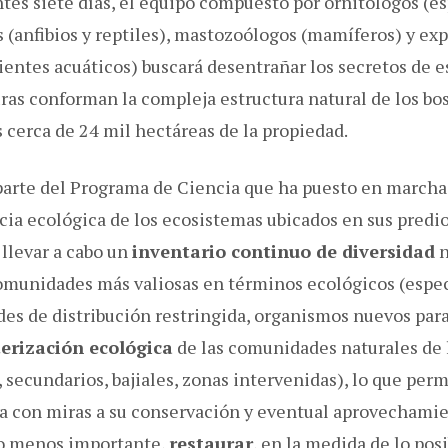
tes siete días, el equipo compuesto por ornitólogos (es
 (anfibios y reptiles), mastozoólogos (mamíferos) y ex
entes acuáticos) buscará desentrañar los secretos de es
uras conforman la compleja estructura natural de los bo
 cerca de 24 mil hectáreas de la propiedad.
parte del Programa de Ciencia que ha puesto en march
cia ecológica de los ecosistemas ubicados en sus predio
 llevar a cabo un
inventario continuo de diversidad
n
comunidades más valiosas en términos ecológicos (esp
des de distribución restringida, organismos nuevos para 
erización ecológica
de las comunidades naturales de 
 secundarios, bajiales, zonas intervenidas), lo que perm
sa con miras a su conservación y eventual aprovechamien
no menos importante,
restaurar
, en la medida de lo pos