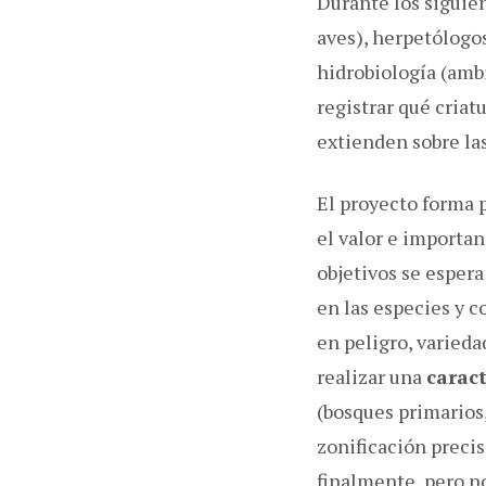
Durante los siguien
aves), herpetólogos
hidrobiología (ambi
registrar qué criat
extienden sobre las
El proyecto forma 
el valor e importan
objetivos se espera
en las especies y 
en peligro, varieda
realizar una
caract
(bosques primarios,
zonificación preci
finalmente, pero 