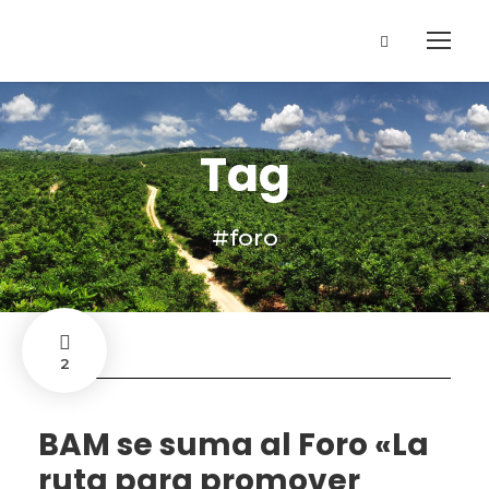
Tag
#foro
2
BAM se suma al Foro «La
ruta para promover