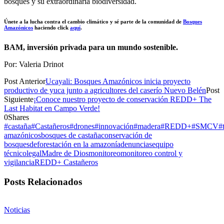
bosques y su extraordinaria biodiversidad.
Únete a la lucha contra el cambio climático y sé parte de la comunidad de
Bosques
Amazónicos
haciendo click
aquí
.
BAM, inversión privada para un mundo sostenible.
Por: Valeria Drinot
Post Anterior
Ucayali: Bosques Amazónicos inicia proyecto
productivo de yuca junto a agricultores del caserío Nuevo Belén
Post
Siguiente
¡Conoce nuestro proyecto de conservación REDD+ The
Last Habitat en Campo Verde!
0
Shares
#castaña
#Castañeros
#drones
#innovación
#madera
#REDD+
#SMCV
#
amazónicos
bosques de castaña
conservación de
bosques
deforestación en la amazonía
denuncias
equipo
técnico
legal
Madre de Dios
monitoreo
monitoreo control y
vigilancia
REDD+ Castañeros
Posts Relacionados
Noticias