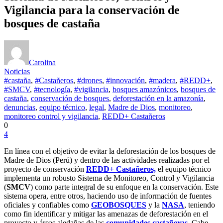
Vigilancia para la conservación de
bosques de castaña
Carolina
Noticias
#castaña
,
#Castañeros
,
#drones
,
#innovación
,
#madera
,
#REDD+
,
#SMCV
,
#tecnología
,
#vigilancia
,
bosques amazónicos
,
bosques de
castaña
,
conservación de bosques
,
deforestación en la amazonía
,
denuncias
,
equipo técnico
,
legal
,
Madre de Dios
,
monitoreo
,
monitoreo control y vigilancia
,
REDD+ Castañeros
0
4
En línea con el objetivo de evitar la deforestación de los bosques de
Madre de Dios (Perú) y dentro de las actividades realizadas por el
proyecto de conservación
REDD+
Castañeros,
el equipo técnico
implementa un robusto Sistema de Monitoreo, Control y Vigilancia
(
SMCV
) como parte integral de su enfoque en la conservación. Este
sistema opera, entre otros, haciendo uso de información de fuentes
oficiales y confiables como
GEOBOSQUES
y la
NASA
, teniendo
como fin identificar y mitigar las amenazas de deforestación en el
proyecto y áreas aledañas de las
comunidades castañeras
. Cabe