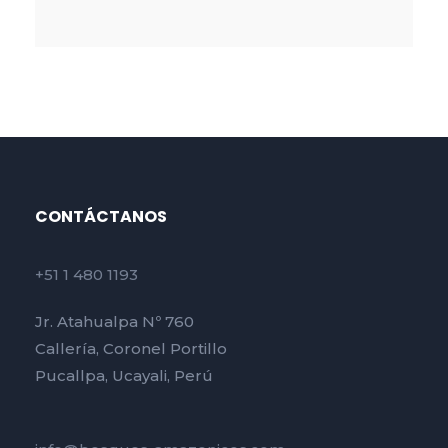
CONTÁCTANOS
+51 1 480 1193
Jr. Atahualpa Nº 760
Callería, Coronel Portillo
Pucallpa, Ucayali, Perú