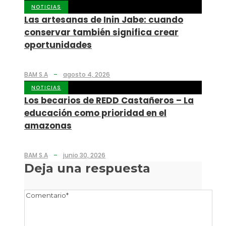
NOTICIAS
Las artesanas de Inin Jabe: cuando
conservar también significa crear
oportunidades
BAM S.A
agosto 4, 2026
NOTICIAS
Los becarios de REDD Castañeros – La
educación como prioridad en el
amazonas
BAM S.A
junio 30, 2026
Deja una respuesta