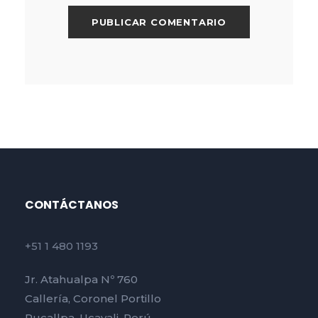
CONTÁCTANOS
+51 1 480 1193
Jr. Atahualpa Nº 760
Callería, Coronel Portillo
Pucallpa, Ucayali, Perú