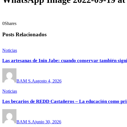
0
Shares
Posts Relacionados
Noticias
Las artesanas de Inin Jabe: cuando conservar también sign
BAM S.A
agosto 4, 2026
Noticias
Los becarios de REDD Castañeros – La educación como pri
BAM S.A
junio 30, 2026