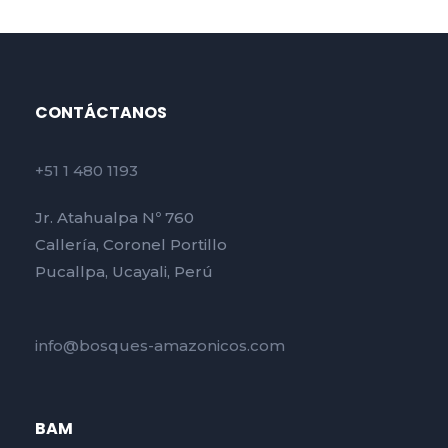
CONTÁCTANOS
+51 1 480 1193
Jr. Atahualpa Nº 760
Callería, Coronel Portillo
Pucallpa, Ucayali, Perú
info@bosques-amazonicos.com
BAM