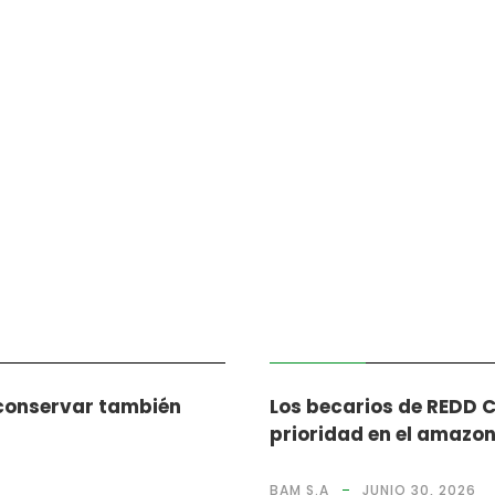
NOTICIAS
 conservar también
Los becarios de REDD 
prioridad en el amazo
BAM S.A
JUNIO 30, 2026