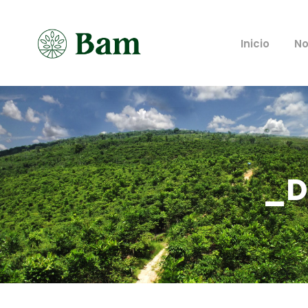
Inicio
No
_D