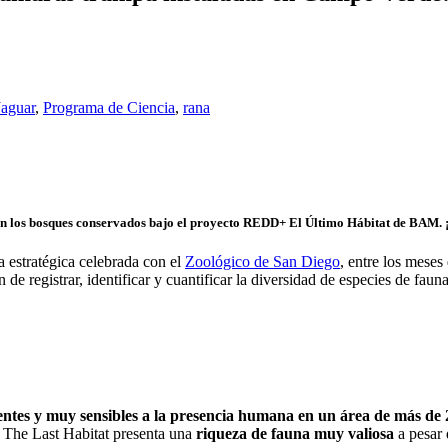
Jaguar
,
Programa de Ciencia
,
rana
en los bosques conservados bajo el proyecto REDD+ El Último Hábitat de BAM. 
a estratégica celebrada con el
Zoológico de San Diego
, entre los mese
de registrar, identificar y cuantificar la diversidad de especies de fau
entes y muy sensibles a la presencia humana
en un área de más de
 The Last Habitat presenta una
riqueza de fauna muy valiosa
a pesar 