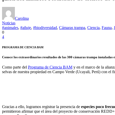
Carolina
Noticias
#animales
,
#añuje
,
#biodiversidad
,
Cámaras trampa
,
Ciencia
,
Fauna
,
0
4
PROGRAMA DE CIENCIA BAM
Conoce los extraordinarios resultados de las 300 cámaras trampa instaladas 
Como parte del
Programa de Ciencia BAM
y en el marco de la alianz
selvas de nuestra propiedad en Campo Verde (Ucayali, Perú) con el fin 
Gracias a ello, logramos registrar la presencia de
especies poco frecu
permitieron afirmar que el área del proyecto de conservación REDD+