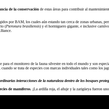
ancia de la conservación
de estas áreas para contribuir al mantenimient
gidos por BAM, los cuales aún estando tan cerca de zonas urbanas, per
io (
Pteronura brasiliensis
) y el hormiguero gigante, e inclusive carnív
lliance.
 para el monitoreo de la fauna silvestre en todo el mundo y son especia
n, cuando se trata de especies con marcas individuales tales como los ja
ordinarias interacciones de la naturaleza dentro de los bosques pro
species de mamíferos
. ¡La ardilla roja, el añuje y la zarigüeya fueron u