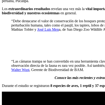
peruana, Pucallpa.
Los
extraordinarios resultados
revelan una vez más la
vital import
biodiversidad y nuestros ecosistemas
en general.
“Debe destacarse el valor de conservación de los bosques prote
perturbación humana, tales como el paujil, los tapires, lobos de r
Mathias Tobler y
José Luis Men
a, de San Diego Zoo Wildlife A
“Las cámaras trampa se han convertido en una herramienta clave
observación directa de la fauna es rara vez posible. Así tambié
Walter Wust
, Gerente de Biodiversidad de BAM.
Conoce las más recientes y extra
Durante el estudio se registraron
8 especies de aves, 1 reptil y 37 e